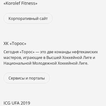
«Korolef Fitness»
Корпоративный сайт
- от 150 000 рублей
Потрал
- от 500 000 рублей
После завершения разработки передаём готовый
Корпоративный сайт
сайт с доменом и бесплатным хостингом на месяц.
Для того, чтобы точно определить - какой сайт
оптимально решает ваши задачи, заполните,
ХК «Торос»
пожалуйста,
бриф
,и мы рассчитаем точную
стоимость и сроки реализации проекта.
Сегодня «Торос» — это две команды нефтекамских
мастеров, играющие в Высшей Хоккейной Лиге и
Национальной Молодежной Хоккейной Лиге.
Сервисы и порталы
ICG UFA 2019