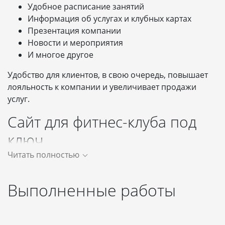
Удобное расписание занятий
Информация об услугах и клубных картах
Презентация компании
Новости и мероприятия
И многое другое
Удобство для клиентов, в свою очередь, повышает
лояльность к компании и увеличивает продажи
услуг.
Сайт для фитнес-клуба под
ключ
Читать полностью
В зависимости от целей и масштаба бизнеса, для
спортивных организаций оптимально подходят
Выполненные работы
такие решения как:
Landing Page
- от 80 000 рублей
Сайт визитка
- от 80 000 рублей