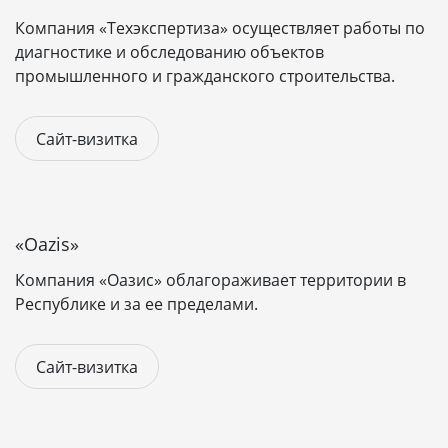
сайтов-визиток в Уфе. В минимальную стоимость
Компания «Техэкспертиза» осуществляет работы по
входят все возможные настройки для правильного
диагностике и обследованию объектов
функционирования вашего сайта и хорошего
промышленного и гражданского строительства.
ранжирования в поисковых системах. После
завершения разработки передаём готовый сайт с
Сайт-визитка
доменом и бесплатным хостингом на месяц.
С примерами наших работ вы можете ознакомиться
ниже.
«Oazis»
Компания «Оазис» облагораживает территории в
Республике и за ее пределами.
Сайт-визитка