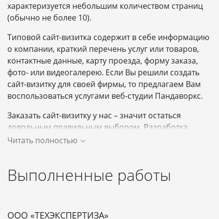
характеризуется небольшим количеством страниц
(обычно не более 10).
Типовой сайт-визитка содержит в себе информацию
о компании, краткий перечень услуг или товаров,
контактные данные, карту проезда, форму заказа,
фото- или видеогалерею. Если Вы решили создать
сайт-визитку для своей фирмы, то предлагаем Вам
воспользоваться услугами веб-студии Пандаворкс.
Заказать сайт-визитку у нас – значит остаться
довольным правильным выбором. Разработка
сайтов-визиток осуществляется с уникальным
Читать полностью
дизайном на системе управления (CMS), что
позволит заказчику в дальнейшем самостоятельно
Выполненные работы
заниматься обновлением сайта.
Сайт-визитка под ключ
ООО «ТЕХЭКСПЕРТИЗА»
Digital-студия Пандаворкс занимается созданием