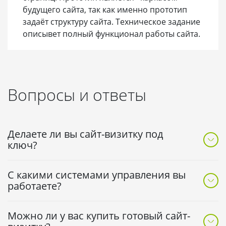
будущего сайта, так как именно прототип
задаёт структуру сайта. Техническое задание
описывет полный функционал работы сайта.
Вопросы и ответы
Делаете ли вы сайт-визитку под
ключ?
Да, мы осуществляем разработку сайтов-визиток под
С какими системами управления вы
ключ по вашему техническому заданию, либо по
работаете?
упрощенному варианту, заполнив бриф.
Мы разрабатываем сайты-визитки на CMS MODx,
Можно ли у вас купить готовый сайт-
DLE, WordPress, а также простые html сайты.