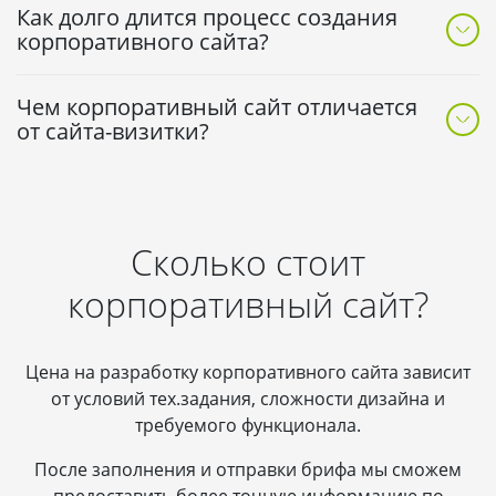
любым вопросам.
Как долго длится процесс создания
договоре. В течение установленного срока
корпоративного сайта?
бесплатно устраняем любые выявленные недочёты.
Срок зависит от сложности. Индивидуальный проект
Чем корпоративный сайт отличается
с уникальным дизайном и нестандартным
от сайта-визитки?
функционалом — 1,5–2 месяца. При использовании
готовых решений — от 2 до 3 недель.
Сайт-визитка — компактный ресурс с базовой
информацией о компании. Корпоративный сайт —
многостраничный портал с разветвлённой
Сколько стоит
структурой: каталоги, интерактивные инструменты,
новостной блок, разделы для партнёров.
корпоративный сайт?
Цена на разработку корпоративного сайта зависит
от условий тех.задания, сложности дизайна и
требуемого функционала.
После заполнения и отправки брифа мы сможем