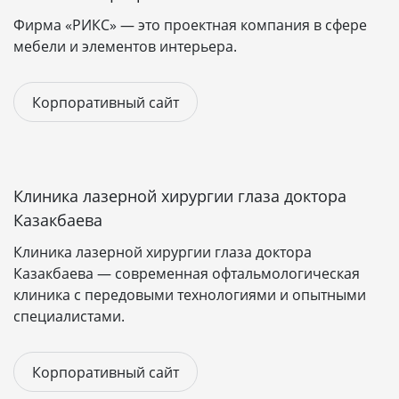
остаётся за заказчиком.
Фирма «РИКС» — это проектная компания в сфере
Мы с радостью возьмемся за укрепление вашего
мебели и элементов интерьера.
бренда, приложив все свои усилия на создание
качественного и функционального корпоративного
сайта под ключ. Наша работа предельно честна и
Корпоративный сайт
открыта, на каждом этапе мы предоставляем
промежуточные наработки, чтобы вы имели полное
представление о ходе работы и могли
контролировать процесс создания корпоративного
Клиника лазерной хирургии глаза доктора
сайта.
Казакбаева
После завершения разработки передаём готовый
Клиника лазерной хирургии глаза доктора
сайт с доменом и бесплатным хостингом на месяц.
Казакбаева — современная офтальмологическая
клиника с передовыми технологиями и опытными
специалистами.
Корпоративный сайт