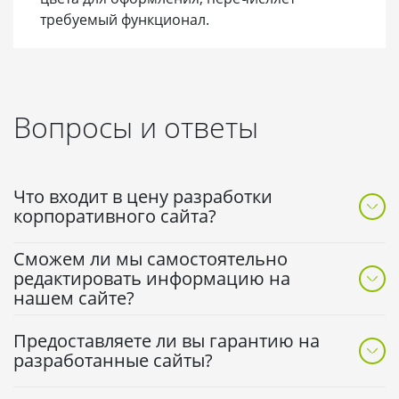
требуемый функционал.
Вопросы и ответы
Что входит в цену разработки
корпоративного сайта?
В стоимость включаем: анализ и планирование,
Сможем ли мы самостоятельно
дизайн, верстку с программированием,
редактировать информацию на
тестирование, первичное наполнение, обучение
нашем сайте?
работе с сайтом.
Да. Сайт делаем на CMS с понятной панелью
Предоставляете ли вы гарантию на
управления. Вы сможете менять тексты, фото и
разработанные сайты?
структуру без программиста. После сдачи проводим
инструктаж, при необходимости помогаем по
Да. Гарантийные обязательства фиксируем в