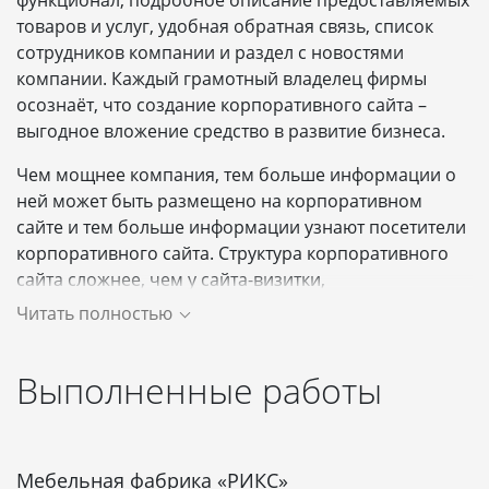
функционал, подробное описание предоставляемых
товаров и услуг, удобная обратная связь, список
сотрудников компании и раздел с новостями
компании. Каждый грамотный владелец фирмы
осознаёт, что создание корпоративного сайта –
выгодное вложение средство в развитие бизнеса.
Чем мощнее компания, тем больше информации о
ней может быть размещено на корпоративном
сайте и тем больше информации узнают посетители
корпоративного сайта. Структура корпоративного
сайта сложнее, чем у сайта-визитки,
предназначенного для представления в интернете
Читать полностью
небольших компаний. На корпоративном сайте
могут быть такие разделы как фотогалерея,
Выполненные работы
информация о сотрудниках, раздел с вакансиями,
пресс-служба, дополнительные модули для расчета
различных показателей. При создании
корпоративного сайта выбор данных составляющих
Мебельная фабрика «РИКС»