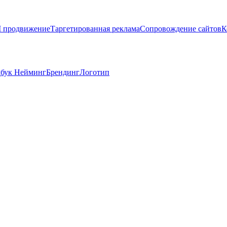
 продвижение
Таргетированная реклама
Сопровождение сайтов
К
дбук
Нейминг
Брендинг
Логотип