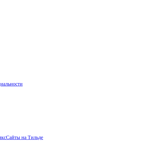
иальности
икс
Сайты на Тильде