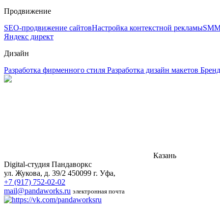
Продвижение
SEO-продвижение сайтов
Настройка контекстной рекламы
SMM
Яндекс директ
Дизайн
Разработка фирменного стиля
Разработка дизайн макетов
Брен
Казань
Digital-студия Пандаворкс
ул. Жукова, д. 39/2
450099
г. Уфа
,
+7 (917) 752-02-02
mail@pandaworks.ru
электронная почта