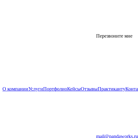
Перезвоните мне
О компании
Услуги
Портфолио
Кейсы
Отзывы
Практиканту
Конт
mail@pandaworks.ru