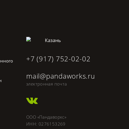
Казань
+7 (917) 752-02-02
енного
mail@pandaworks.ru
н
электронная почта
ООО «Пандаворкс»
ИНН: 0276153269