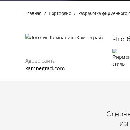
Главная
/
Портфолио
/
Разработка фирменного ст
Что 
Адрес сайта
kamnegrad.com
Основн
из