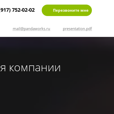
(917) 752-02-02
Перезвоните мне
mail@pandaworks.ru
presentation.pdf
ля компании