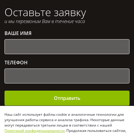
Оставьте заявку
и мы перезвоним Вам в течение часа
ВАШЕ ИМЯ
ТЕЛЕФОН
Отправить
Отправляя заявку, Вы даете согласие на
обработку
Наш сайт использует файлы cookie и аналогичные технологии для
персональных данных
и подтверждаете своё согласие
улучшения работы сервиса и анализа трафика. Некоторые данные
с
политикой конфиденциальности
могут передаваться третьим лицам в соответствии с нашей
Политикой конфиденциальности
. Продолжая пользоваться сайтом,