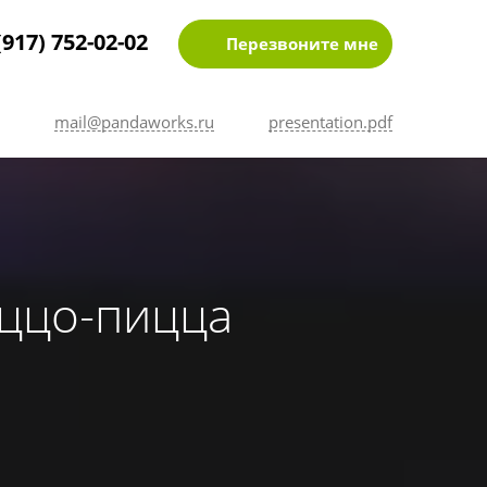
(917) 752-02-02
Перезвоните мне
mail@pandaworks.ru
presentation.pdf
еццо-пицца