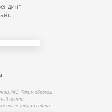
ендинг -
айт.
а
ом IIKO. Таким образом
иный центр.
же после запуска сайта.