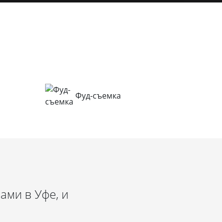
я
Фуд-съемка
ами в Уфе, и