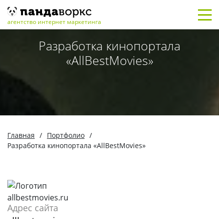
агентство интернет маркетинга
Разработка кинопортала
«AllBestMovies»
Главная
/
Портфолио
/
Разработка кинопортала «AllBestMovies»
Адрес сайта