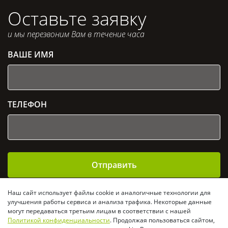
Оставьте заявку
и мы перезвоним Вам в течение часа
ВАШЕ ИМЯ
ТЕЛЕФОН
Отправить
Отправляя заявку, Вы даете согласие на
обработку
Наш сайт использует файлы cookie и аналогичные технологии для
персональных данных
и подтверждаете своё согласие
улучшения работы сервиса и анализа трафика. Некоторые данные
с
политикой конфиденциальности
могут передаваться третьим лицам в соответствии с нашей
Политикой конфиденциальности
. Продолжая пользоваться сайтом,